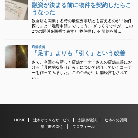
HOME
辻本ができるサービス
創業体験談
辻本への質問
箱（匿名OK）
プロフィール