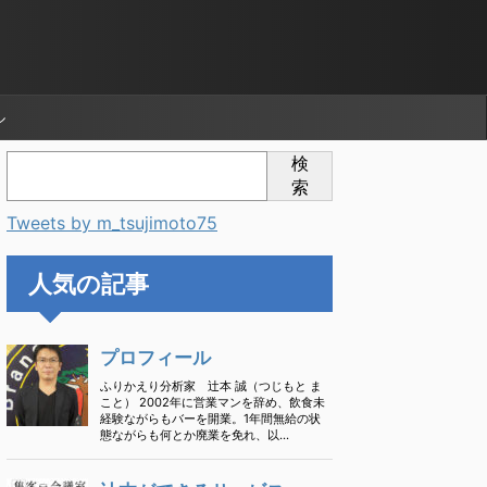
ル
検
索
Tweets by m_tsujimoto75
人気の記事