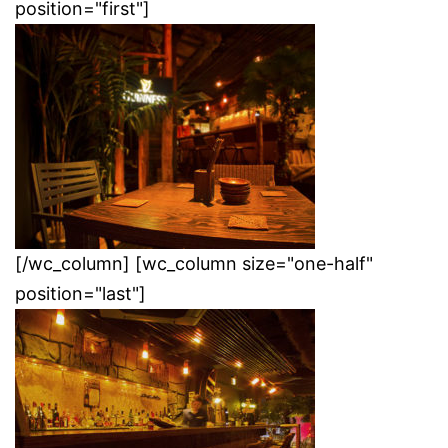
position="first"]
[/wc_column] [wc_column size="one-half"
position="last"]