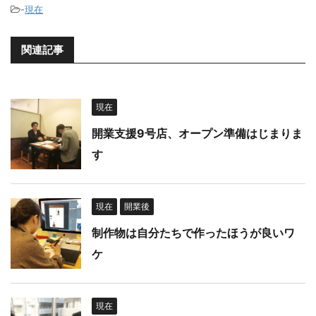
-
現在
関連記事
現在
開業支援9号店、オープン準備はじまりま
す
現在
開業後
制作物は自分たちで作ったほうが良いワ
ケ
現在