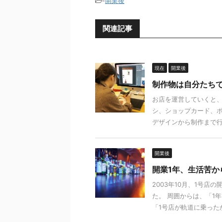
-
開業後
関連記事
現在
開業後
制作物は自分たち
お店を運営していくと、
シ、ショップカード、ポ
デザインから制作まで行っ
開業後
開業1年、生活苦か
2003年10月、1号店
た。 周囲からは、「1
「1号店が軌道に乗ったから