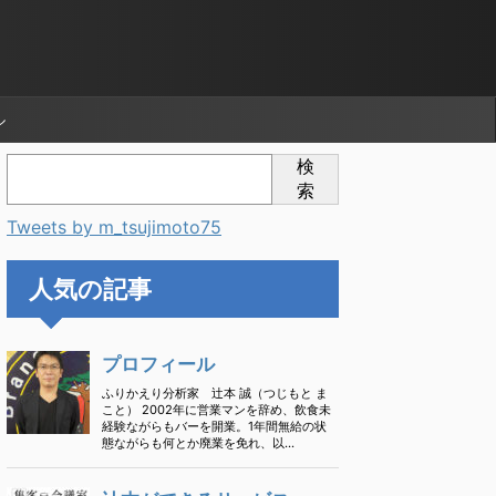
ル
検
索
Tweets by m_tsujimoto75
人気の記事