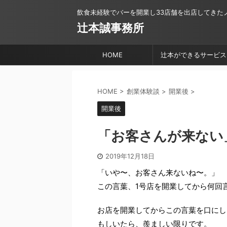
飲食未経験でバーを開業し33店舗を出店してきた
辻本誠事務所
HOME
辻本ができるサービス
HOME
>
創業体験談
>
開業後
>
開業後
「お客さんが来ない
2019年12月18日
「いや〜、お客さん来ないね〜。」
この言葉、1号店を開業してから何回
お店を開業してからこの言葉を口にし
もしいたら、羨ましい限りです。