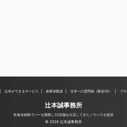
辻本ができるサービス
創業体験談
辻本への質問箱（匿名OK）
プロ
辻本誠事務所
飲食未経験でバーを開業し33店舗を出店してきたノウハウを提供
© 2026 辻本誠事務所