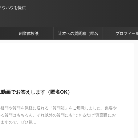
ノウハウを提供
創業体験談
辻本への質問箱（匿名
プロフィー
OK）
動画でお答えします（匿名OK）
の疑問や質問を気軽に送れる「質問箱」をご用意しました。集客や
る質問はもちろん、それ以外の質問にも"できるだけ"真面目にお
すので、ぜひ気 ...