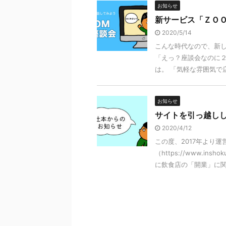
お知らせ
新サービス「ＺＯＯ
2020/5/14
こんな時代なので、新し
「えっ？座談会なのに
は。 「気軽な雰囲気で店
お知らせ
サイトを引っ越し
2020/4/12
この度、2017年より
（https://www.i
に飲食店の「開業」に関 .