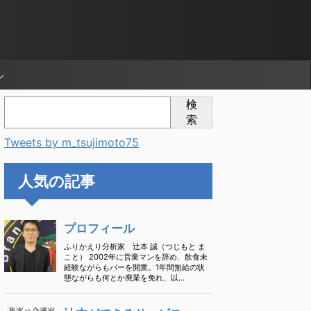
ル
検
索
Tweets by m_tsujimoto75
人気の記事