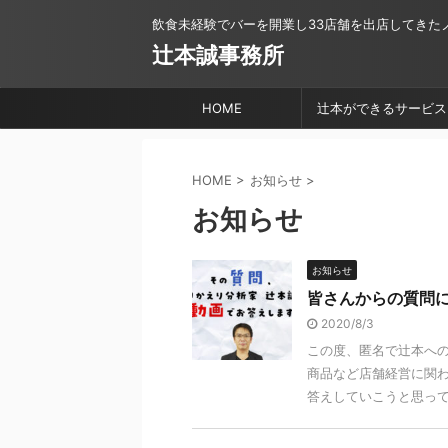
飲食未経験でバーを開業し33店舗を出店してきた
辻本誠事務所
HOME
辻本ができるサービス
HOME
>
お知らせ
>
お知らせ
お知らせ
皆さんからの質問に
2020/8/3
この度、匿名で辻本へ
商品など店舗経営に関わ
答えしていこうと思ってま