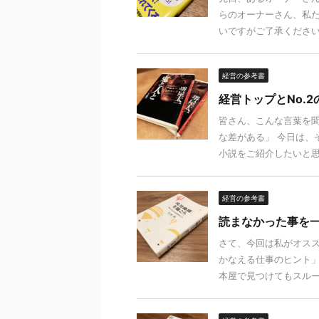
らのオーナーさん、私
いですがご了承ください）
経営の参考書
経営トップとNo.
皆さん、こんな言葉を聞
な差がある」 今日は、
小説をご紹介したいと思い
経営の参考書
読まなかった事を
さて、今回は私がオスス
かなえる仕事のヒント」
本屋で見つけてもスルーし