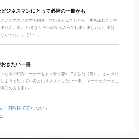
全ビジネスマンにとって必携の一冊かも
いことオススメの本を紹介していませんでしたが、本を読むことを
ません、笑。 いきなり言い訳から入ってしまいましたが、実は
かった。」 とい ...
でおきたい一冊
った本の紹介コーナーをすっかり忘れてました（笑）。 という訳
しようと思っている方にオススメしたい一冊。 マーケッターとし
知の方も多い ...
回「閑散期で売れない」
た