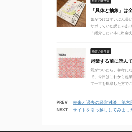
経営の参考書
「具体と抽象」は
気がつけばずいぶん長
サボっていた訳じゃあり
「紹介したい本に出会えな
経営の参考書
起業する前に読ん
気がついたら、参考にな
で、今日はこれから起業
て一世を風靡した方でご存
PREV
未来と過去の経営対談 第六
NEXT
サイトを引っ越ししてみまし