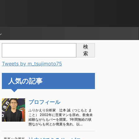
ル
検
索
Tweets by m_tsujimoto75
人気の記事