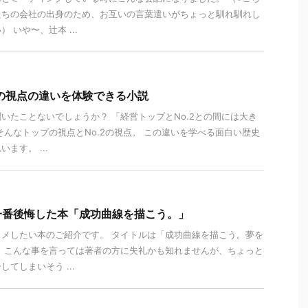
たちの会社の出身のため、お互いの言葉遣いがちょっと馴れ馴れし
 いや〜、辻本 ...
2の視点の違いを体験できる小説
いたことないでしょうか？ 「経営トップとNo.2との間には大き
そんなトップの視点とNo.2の視点。 この違いを学べる面白い歴史
ます。 ...
一番後悔した本「成功曲線を描こう。」
メしたい本のご紹介です。 タイトルは「成功曲線を描こう。夢を
 こんな事を言っては著者の方に失礼かも知れませんが、ちょっと
てしまいそう ...