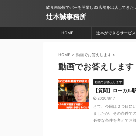
飲食未経験でバーを開業し33店舗を出店してきた
辻本誠事務所
HOME
辻本ができるサービス
HOME
>
動画でお答えします
>
動画でお答えします
動画でお答えします
【質問】ローカル
2020/8/17
さて、今回は２つ目に
ましたが、その条件で
必要な条件を考えてお答え