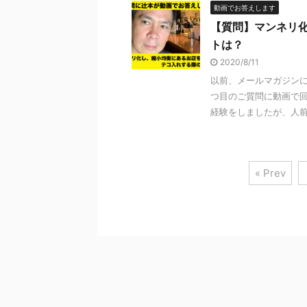
動画でお答えします
【質問】マンネリ
トは？
2020/8/11
以前、メールマガジン
つ目のご質問に動画で回
経験をしましたが、人前で
« Prev