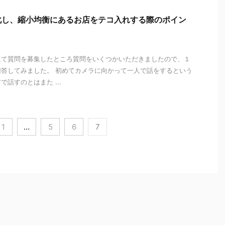
化し、縮小均衡にあるお店をテコ入れする際のポイン
にて質問を募集したところ質問をいくつかいただきましたので、１
答してみました。 初めてカメラに向かって一人で話をするという
話すのとはまた ...
1
…
5
6
7