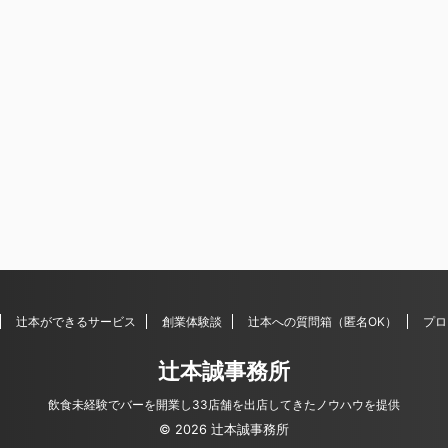
辻本ができるサービス
創業体験談
辻本への質問箱（匿名OK）
プロ
辻本誠事務所
飲食未経験でバーを開業し33店舗を出店してきたノウハウを提供
© 2026 辻本誠事務所