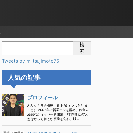
ル
検
索
Tweets by m_tsujimoto75
人気の記事