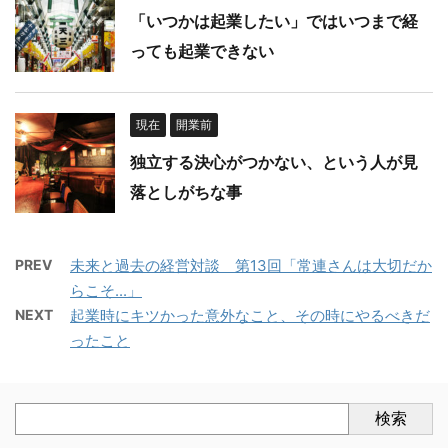
「いつかは起業したい」ではいつまで経
っても起業できない
現在
開業前
独立する決心がつかない、という人が見
落としがちな事
PREV
未来と過去の経営対談 第13回「常連さんは大切だか
らこそ...」
NEXT
起業時にキツかった意外なこと、その時にやるべきだ
ったこと
検索